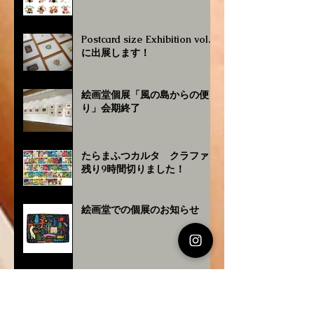
Postcard size Exhibition vol.4
に出展します！
絵画堂個展「風の島からの便
り」会期終了
たらまふつカルタ クラファン
残り9時間切りました！
絵画堂での個展のお知らせ
あこなわ歩紀 2025ver. 新版の
発行・販売