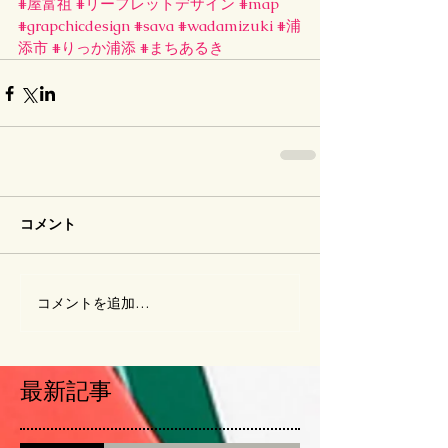
#屋富祖
#リーフレットデザイン
#map
#grapchicdesign
#sava
#wadamizuki
#浦
添市
#りっか浦添
#まちあるき
コメント
コメントを追加…
最新記事