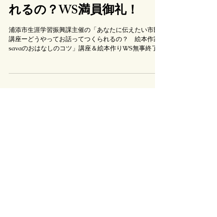
どうやってお話ってつくら
れるの？WS満員御礼！
浦添市生涯学習振興課主催の「あなたに伝えたい市民
講座ーどうやってお話ってつくられるの？ 絵本作家
savaのおはなしのコツ」講座＆絵本作りWS無事終了
しました。 絵描いて歌うたっておはなしのコツを講話
2時間しゃべりっぱなしで汗をかきました。でもやって
いていつも講師側の方が学べ...