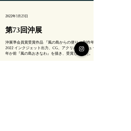
2022年3月23日
第73回沖展
沖展準会員賞受賞作品 『風の島からの便り』 制作年
2022 インクジェット出力、CG、アクリルガッシュ 何
年か前『風の島おきなわ』を描き、受賞しました。 そ
の時は、風が全てを運んでくる、波によって運ばれ、
残ったものが今の沖縄をつくっている、そんなお話を
絵に描きました。...
アーカイブ