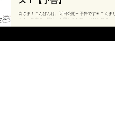
ス！【予告】
皆さま！こんばんは。近日公開✴︎ 予告です✴︎ こんまりな
らぬ、年末の大掃除！と題しまして、 はじめてのsava
art works クリスマスセールを開催いたします！ 12/10か
らネットショップオープン！🎄🌟 今まで大切に手元に置
いていた作品を約半値以下でご購入でき...