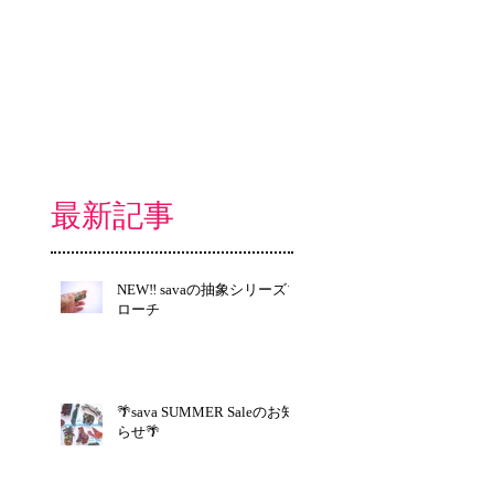
最新記事
NEW‼︎ savaの抽象シリーズブ
ローチ
🌴sava SUMMER Saleのお知
らせ🌴