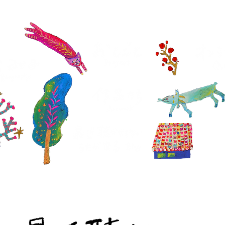
沖
Okin