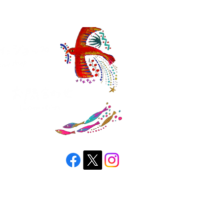
縄ブローチ
awan brooch