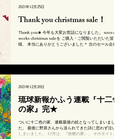
2021年12月25日
Thank you christmas sale！
Thank you★ 今年も大変お世話になりました。 sava art
works christmas saleを ご購入・ご閲覧いただいた皆
様、 本当にありがとうございました＊ 次のセール企画を
せっせと計画しております。 来年もお楽しみに♪
☆☆☆☆☆☆ s a v a...
2021年12月20日
琉球新報かふう連載『十二色
の家』完★
ついに十二色の家、連載最後の絵となってしまいまし
た。 最後に野原さんから送られてきた詩に思わず泣いて
しまいました。 12月は、『故郷の家』。 そのタイトルと