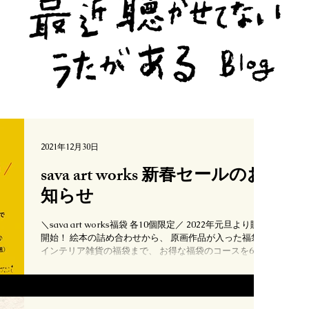
2021年12月30日
sava art works 新春セールのお
知らせ
＼sava art works福袋 各10個限定／ 2022年元旦より販売
開始！ 絵本の詰め合わせから、 原画作品が入った福袋、
インテリア雑貨の福袋まで、 お得な福袋のコースを6つ
ご用意しております♪（お渡しは1/10以降順次発送） 詳
しくは下記リンクへ☺️...