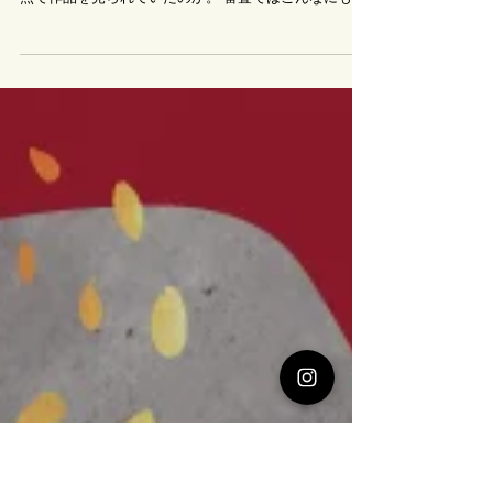
審査会でした
新年初、外出のお仕事は 沖展グラフィックデザインの
審査会でした。 昨年まで挑戦者側だったので、 この視
点で作品を見られていたのか。 審査ではこんなにも議
論されていたのか。 先生方のさまざまな視点や意見。
大変勉強になりました！ と同時に 情熱的な作品たちに
触発されて さらに沸々とやる気が！ 選考過程で議論を
する様子を見て改めて 入賞→準会員→準会員賞の受賞
を重ねてここまでこれたこと このような沖縄の文化事
業に関われることを嬉しく思いました。 お金を稼ぐ仕
事とは別に 絵で社会と関わる大切な活動だなぁと思い
ました。 会員になってからも新作に挑戦し続けたいと
思います✨ 今年の作品もお楽しみに。 入選、入賞され
た方は大変おめでとうございます㊗️ 会場で作品たちに
お会いしましょう！ #絵本作家sava #沖展
#graphicdesign #グラフィックデザイン