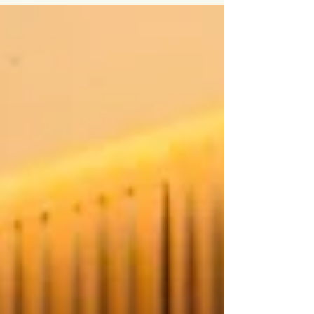
した作品をご用意いたしました。 そのほか、 ただいま
沖縄タイムス ワラビーで連載中の絵本 『風の島からの
便り』シリーズや 7センチの小さな絵画『Petit sava』
を 展示販売いたします。 原画展示以外にも、 沖縄の
生き物ブローチや便箋セット、 沖縄をテーマに描いた
ポストカード、 沖縄そばや沖縄の伝え話の物語を集め
た絵本など、 一点ものの作品からグッズまでもりもり
ご用意いたしました。 期間中、Petit sava 絵のオーダ
ー会も開催いたします。 『Petit sava -7センチ角の小
さな絵画-オーダー会』 日時 : 2/ 11（水/建国記念日）
13:00-18:00 料金：¥6500 所要時間：1人30-40分 7セン
チ角の小さな額縁の中にご希望のモチーフでオリジナ
ルの絵画を描きます。 例☀︎ ・海亀と月桃...