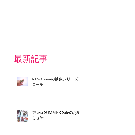
最新記事
NEW‼︎ savaの抽象シリーズブ
ローチ
🌴sava SUMMER Saleのお知
らせ🌴