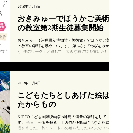
2018年11月8日
おきみゅーでほうかご美術
の教室第2期生徒募集開始
おきみゅー（沖縄県立博物館・美術館）でほうかご美術
の教室の講師を勤めています。 第1期は『わざをみがこ
う-手のワーク』と題して、大きな布に絵を描いたり、木
で木工作品を作ったり、明日の写生大会で最後の授業と
なります。 そんな美術の教室第2期の募集がいよいよ始
まりました！...
2018年11月4日
こどもたちとしあげた絵は
たからもの
KIFFOこども国際映画祭in沖縄の装飾の講師をしていま
す。 当日、会場を彩る、上映作品3作品にちなんだ絵を
描きました。 約５メートルの絵をたった3~5人で２〜３