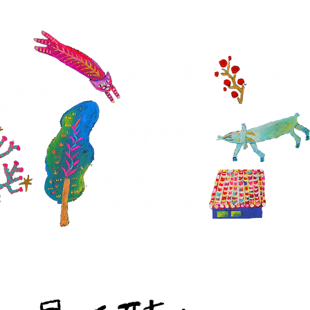
沖
Okin