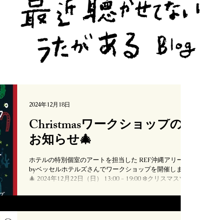
2024年12月18日
Christmasワークショップの
お知らせ🎄
ホテルの特別個室のアートを担当した REF沖縄アリーナ
byベッセルホテルズさんでワークショップを開催します
🎄 2024年12月22日（日） 13:00 - 19:00 ❄️クリスマスツリ
ーオーナメントづくり 三角形の木の板に、絵の具で好き
な模様を塗ろう！ ¥1,000-...