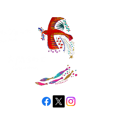
縄ブローチ
awan brooch