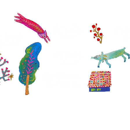
沖
Okin