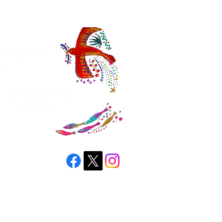
縄ブローチ
awan brooch