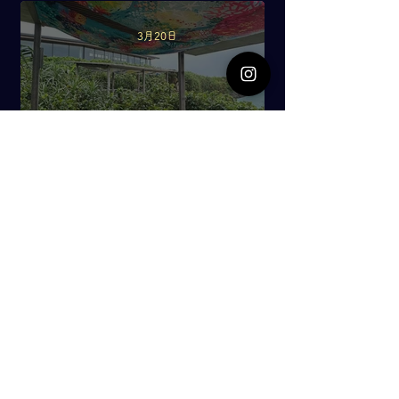
した！
3月20日
海辺のアートdaysに参加中
1月19日
個展『チョコゴリラさんと与那国
馬さん』
1月12日