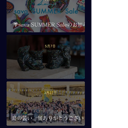
🌴sava SUMMER Saleのお知ら
せ🌴
5月7日
島彩シーサーの限定販売
3月23日
島の装い。展ありがとうございま