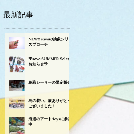
最新記事
NEW‼︎ savaの抽象シリー
ズブローチ
🌴sava SUMMER Saleの
お知らせ🌴
島彩シーサーの限定販売
島の装い。展ありがとう
ございました！
海辺のアートdaysに参加
中