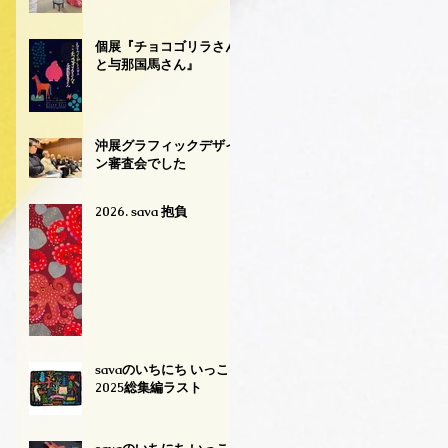
個展『チョコゴリラさん
と与那国馬さん』
沖展グラフィックデザイ
ン審査会でした
2026. sava 抱負
savaのいちにち いっこ
2025総集編ラスト