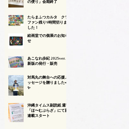
の便り」会期終了
たらまふつカルタ クラ
ファン残り9時間切りま
した！
絵画堂での個展のお知ら
せ
あこなわ歩紀 2025ver.
新版の発行・販売
対馬丸の舞台への応援メ
ッセージを贈りました📣
✨
沖縄タイムス副読紙 週刊
「ほ〜むぷらざ」にて新
連載スタート