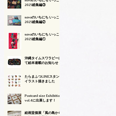
savaのいちにち いっこ
2025総集編③
savaのいちにち いっこ
2025総集編②
savaのいちにち いっこ
2025総集編①
沖縄タイムスワラビーに
て絵本連載のお知らせ
たらまふつLINEスタンプ
イラスト描きました
Postcard size Exhibition
vol.4に出展します！
絵画堂個展「風の島から