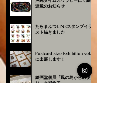
沖縄タイムスワラビーにて絵本
連載のお知らせ
たらまふつLINEスタンプイラ
スト描きました
Postcard size Exhibition vol.4
に出展します！
絵画堂個展「風の島からの便
り」会期終了
たらまふつカルタ クラファン
残り9時間切りました！
絵画堂での個展のお知らせ