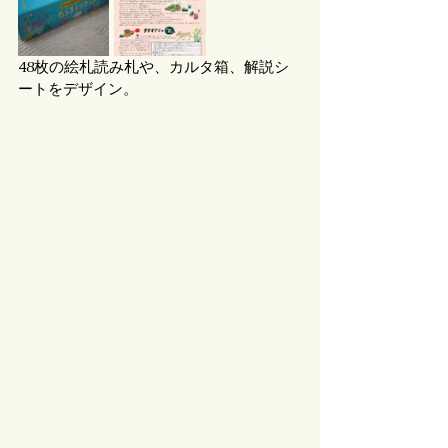
48枚の絵札読み札や、カルタ箱、解説シ
ートをデザイン。