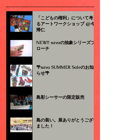
「こどもの権利」について考え
るアートワークショップ @今
帰仁
NEW‼︎ savaの抽象シリーズブ
ローチ
🌴sava SUMMER Saleのお知
らせ🌴
島彩シーサーの限定販売
島の装い。展ありがとうござい
ました！