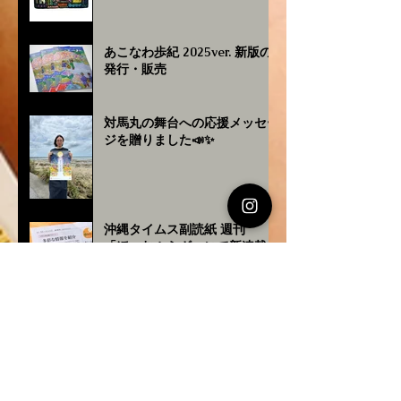
あこなわ歩紀 2025ver. 新版の
発行・販売
対馬丸の舞台への応援メッセー
ジを贈りました📣✨
沖縄タイムス副読紙 週刊
「ほ〜むぷらざ」にて新連載ス
タート
対馬丸の舞台の絵を描くこども
ワークショップ@いしかわ児
童館