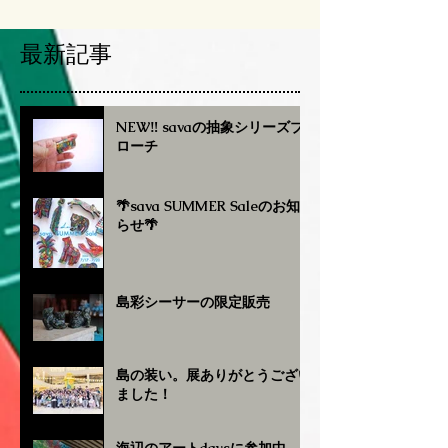
最新記事
NEW‼︎ savaの抽象シリーズブ
ローチ
🌴sava SUMMER Saleのお知
らせ🌴
島彩シーサーの限定販売
島の装い。展ありがとうござい
ました！