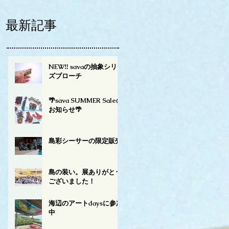
最新記事
NEW‼︎ savaの抽象シリー
ズブローチ
🌴sava SUMMER Saleの
お知らせ🌴
島彩シーサーの限定販売
島の装い。展ありがとう
ございました！
海辺のアートdaysに参加
中