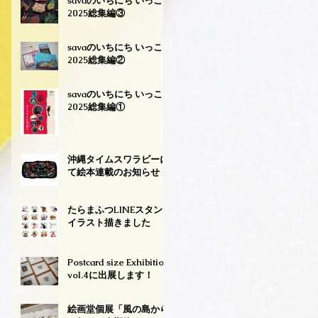
savaのいちにち いっこ
2025総集編③
savaのいちにち いっこ
2025総集編②
savaのいちにち いっこ
2025総集編①
沖縄タイムスワラビーに
て絵本連載のお知らせ
たらまふつLINEスタンプ
イラスト描きました
Postcard size Exhibition
vol.4に出展します！
絵画堂個展「風の島から