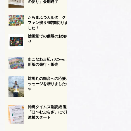
の便り」会期終了
たらまふつカルタ クラ
ファン残り9時間切りま
した！
絵画堂での個展のお知ら
せ
あこなわ歩紀 2025ver.
新版の発行・販売
対馬丸の舞台への応援メ
ッセージを贈りました📣
✨
沖縄タイムス副読紙 週刊
「ほ〜むぷらざ」にて新
連載スタート