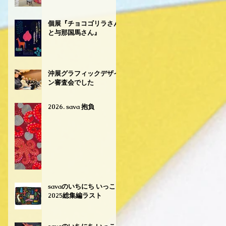
個展『チョコゴリラさん
と与那国馬さん』
沖展グラフィックデザイ
ン審査会でした
2026. sava 抱負
savaのいちにち いっこ
2025総集編ラスト