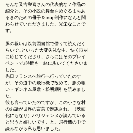
そんな又吉栄喜さんの代表的な７作品の
紹介と、その小説の舞台をめぐるまちあ
るきのための冊子＆map制作になんと関
わらせていただきました。光栄なことで
す。
豚の報いは以前図書館で借りて読んだく
らいで...といった大変失礼な中、快く取材
に応じてくださり、さらにはそのプレイ
ベントで3時間も一緒に歩いてくださいま
した。
先日フランスへ旅行へ行っていたのす
が、その道中の飛行機で改めて、豚の報
い・ギンネム屋敷・松明綱引を読みまし
た。
彼も言っていたのですが、この小さな村
のお話が世界の言葉で翻訳され、（映画
化にもなり）パリジェンヌが読んでいる
と思うと嬉しいです、と。飛行機の中で
読みながら私も思いました。