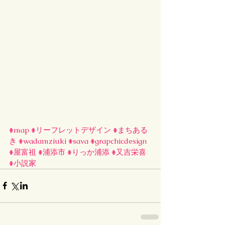
#map
#リーフレットデザイン
#まちある
き
#wadamziuki
#sava
#grapchicdesign
#屋富祖
#浦添市
#りっか浦添
#又吉栄喜
#小説家