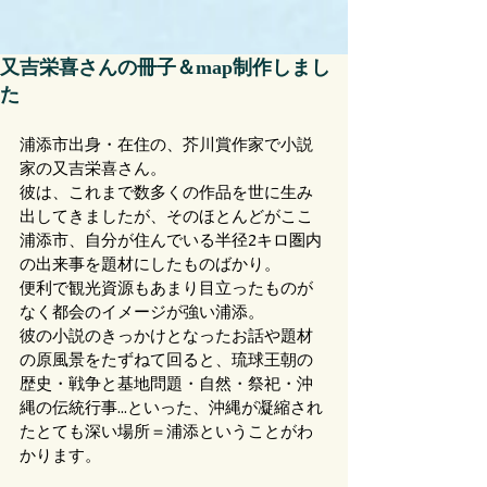
又吉栄喜さんの冊子＆map制作しまし
た
浦添市出身・在住の、芥川賞作家で小説
家の又吉栄喜さん。
彼は、これまで数多くの作品を世に生み
出してきましたが、そのほとんどがここ
浦添市、自分が住んでいる半径2キロ圏内
の出来事を題材にしたものばかり。
便利で観光資源もあまり目立ったものが
なく都会のイメージが強い浦添。
彼の小説のきっかけとなったお話や題材
の原風景をたずねて回ると、琉球王朝の
歴史・戦争と基地問題・自然・祭祀・沖
縄の伝統行事...といった、沖縄が凝縮され
たとても深い場所＝浦添ということがわ
かります。