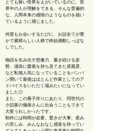
とても狭い世界をえがいているのに、世
界中の人が理解をできる、そんな普遍的
な、人間本来の感情のようなものを描い
ているように感じました。
何度もお会いするたびに、お話全てが豊
かで素晴らしい人柄で終始感動しっぱな
しでした。
物語を生み出す想像力、書き続ける姿
勢、浦添に愛着を持ち見てきた原風景、
など私個人気になっていることをバンバ
ン聞いて最後はほとんど作家としてのア
ドバイスをいただく場みたいになってい
ました◎
また、この冊子作りにあたり、同世代の
小説家の儀保さんに出会うこともできて
大変うれしかったです。
制作には時間が必要。驚きが大事。産み
の苦しみ、みんなおなじ感覚を持ってい
てとてもあっという間な有意義な時間を