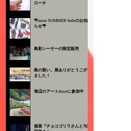
ローチ
🌴sava SUMMER Saleのお知
らせ🌴
島彩シーサーの限定販売
島の装い。展ありがとうござい
ました！
海辺のアートdaysに参加中
個展『チョコゴリラさんと与那