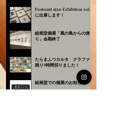
Postcard size Exhibition vol.4
に出展します！
絵画堂個展「風の島からの便
り」会期終了
たらまふつカルタ クラファン
残り9時間切りました！
絵画堂での個展のお知らせ
あこなわ歩紀 2025ver. 新版の
発行・販売