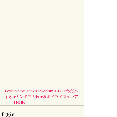
#exhibision
#sava
#wadamizuki
#わだみ
ずき
#カンドラの秋
#漢那ドライブインア
ート
#NHK