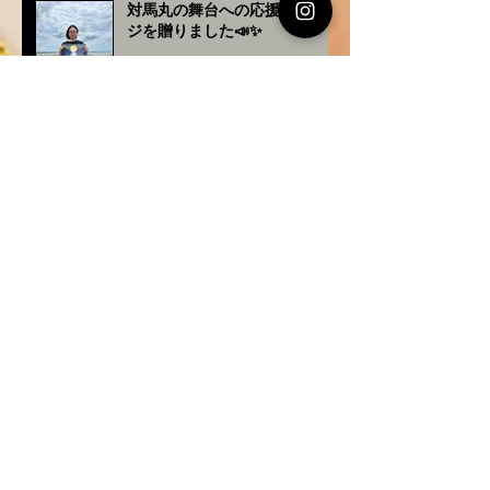
対馬丸の舞台への応援メッセー
ジを贈りました📣✨
沖縄タイムス副読紙 週刊
「ほ〜むぷらざ」にて新連載ス
タート
対馬丸の舞台の絵を描くこども
ワークショップ@いしかわ児
童館
アーカイブ
2026年7月
（2）
2件の記事
2026年5月
（1）
1件の記事
2026年3月
（2）
2件の記事