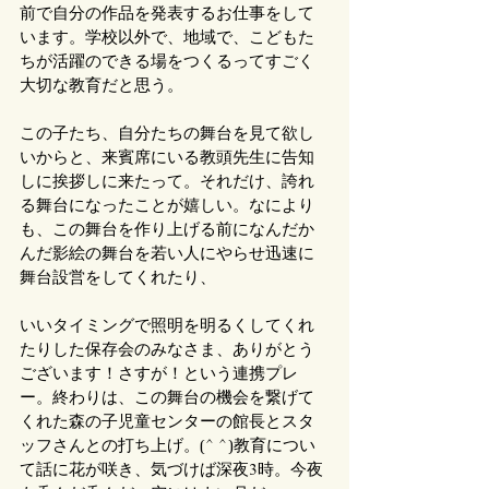
前で自分の作品を発表するお仕事をして
います。学校以外で、地域で、こどもた
ちが活躍のできる場をつくるってすごく
大切な教育だと思う。
この子たち、自分たちの舞台を見て欲し
いからと、来賓席にいる教頭先生に告知
しに挨拶しに来たって。それだけ、誇れ
る舞台になったことが嬉しい。なにより
も、この舞台を作り上げる前になんだか
んだ影絵の舞台を若い人にやらせ迅速に
舞台設営をしてくれたり、
いいタイミングで照明を明るくしてくれ
たりした保存会のみなさま、ありがとう
ございます！さすが！という連携プレ
ー。終わりは、この舞台の機会を繋げて
くれた森の子児童センターの館長とスタ
ッフさんとの打ち上げ。(^ ^)教育につい
て話に花が咲き、気づけば深夜3時。今夜