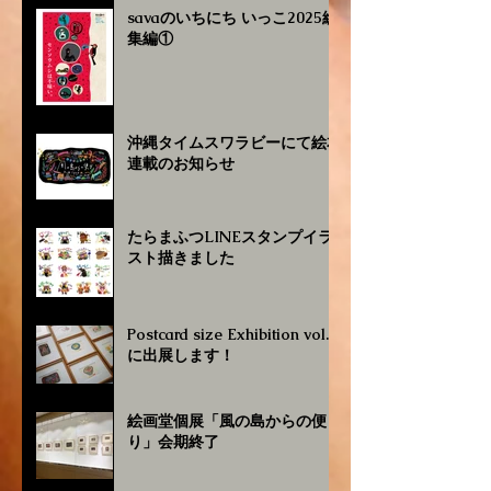
savaのいちにち いっこ2025総
集編①
沖縄タイムスワラビーにて絵本
連載のお知らせ
たらまふつLINEスタンプイラ
スト描きました
Postcard size Exhibition vol.4
に出展します！
絵画堂個展「風の島からの便
り」会期終了