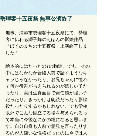
勢理客十五夜祭 無事公演終了
無事、浦添市勢理客十五夜祭にて、勢理
客に伝わる獅子舞のえほんの影絵作品
「ぼくのまちの十五夜祭」上演終了しま
した！
絵本的にはたった5分の物語。でも、その
中にはなかなか普段人前で話すようなキ
ャラじゃなかったり、お兄ちゃんに憧れ
て何か役割が与えられるのが嬉しい子だ
ったり、実は生真面目で責任感が強い子
だったり。きっかけは朗読だったり影絵
役だったりするかもしれない、でも学校
以外でこんな目立てる場を与えられるっ
て本当に今後なにかの糧になると思いま
す。自分自身も人前で意見を言ったりす
るのが大嫌いな性格だったのに今では人