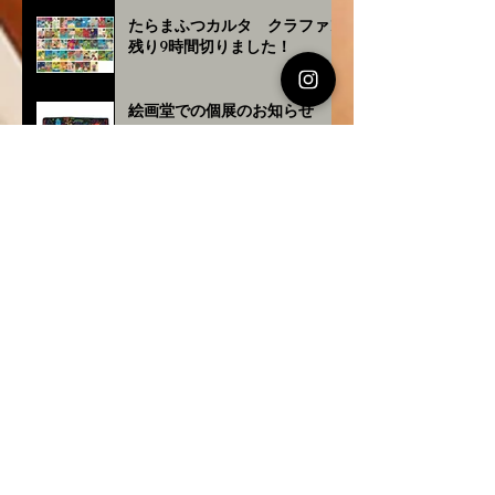
たらまふつカルタ クラファン
残り9時間切りました！
絵画堂での個展のお知らせ
あこなわ歩紀 2025ver. 新版の
発行・販売
対馬丸の舞台への応援メッセー
ジを贈りました📣✨
沖縄タイムス副読紙 週刊
「ほ〜むぷらざ」にて新連載ス
タート