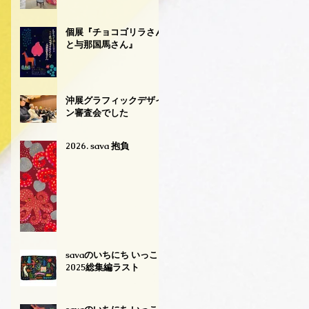
個展『チョコゴリラさん
と与那国馬さん』
沖展グラフィックデザイ
ン審査会でした
2026. sava 抱負
savaのいちにち いっこ
2025総集編ラスト