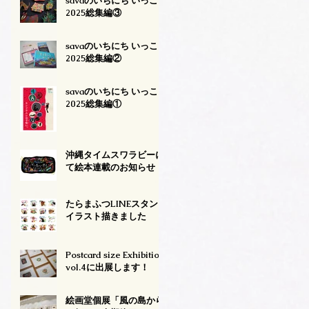
savaのいちにち いっこ
2025総集編③
savaのいちにち いっこ
2025総集編②
savaのいちにち いっこ
2025総集編①
沖縄タイムスワラビーに
て絵本連載のお知らせ
たらまふつLINEスタンプ
イラスト描きました
Postcard size Exhibition
vol.4に出展します！
絵画堂個展「風の島から