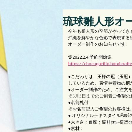
琉球雛人形オー
今年も雛人形の季節がやってき
沖縄を鮮やかな色彩で表現する絵
オーダー制作のお知らせです。
🌸2022.2.4 予約開始🌸
https://chocogorilla.handcrafte
●こだわりは、王様の冠（玉冠
しているため、表情や着物の柄
●オーダー制作のため、ご注文
※3月3日までのご到着ご希望の
●名前札付
※お名前記入ご希望のお客様は
● オリジナルテキスタイル和紙
●大きさ：台座：縦11cm×横25
●素材：