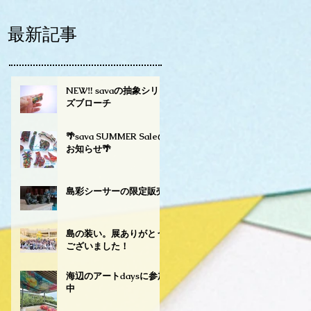
最新記事
NEW‼︎ savaの抽象シリー
ズブローチ
🌴sava SUMMER Saleの
お知らせ🌴
島彩シーサーの限定販売
島の装い。展ありがとう
ございました！
海辺のアートdaysに参加
中