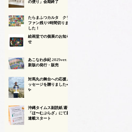
の便り」会期終了
たらまふつカルタ クラ
ファン残り9時間切りま
した！
絵画堂での個展のお知ら
せ
あこなわ歩紀 2025ver.
新版の発行・販売
対馬丸の舞台への応援メ
ッセージを贈りました📣
✨
沖縄タイムス副読紙 週刊
「ほ〜むぷらざ」にて新
連載スタート