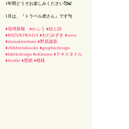
1年間どうぞお楽しみください🥰🍃
1月は、『トラベル虎さん』です🐅
#琉球新報
#かふう
#絵と詩
#MIZUKIWADA
#わだみずき
#sava
#masakinohara
#野原誠喜
#childrensbooks
#graphicdesign
#fabricdesign
#okinawa
#テキスタイル
#texitle
#壁紙
#模様