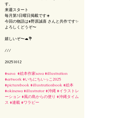
す。
来週スタート
毎月第3日曜日掲載です☀️
今回の物語は#野原誠喜 さんと共作です✨
よろしくどうぞ〜
嬉しいぞ〜🐢💐
///
20251012
#sava
#絵本作家sava
#illustration
#artwork
#いちにちいっこ2025
#picturebook
#illustrationbook
#絵本
#okinawa
#illustrator
#沖縄
#イラストレ
ーション
#風の島からの便り
#沖縄タイム
ス
#連載
#ワラビー