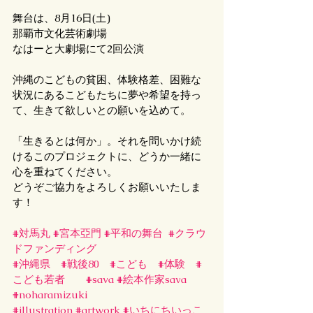
舞台は、8月16日(土)
那覇市文化芸術劇場
なはーと大劇場にて2回公演
沖縄のこどもの貧困、体験格差、困難な
状況にあるこどもたちに夢や希望を持っ
て、生きて欲しいとの願いを込めて。
「生きるとは何か」。それを問いかけ続
けるこのプロジェクトに、どうか一緒に
心を重ねてください。
どうぞご協力をよろしくお願いいたしま
す！
#対馬丸
#宮本亞門
#平和の舞台
#クラウ
ドファンディング
#沖縄県
#戦後80
#こども
#体験
#
こども若者
#sava
#絵本作家sava
#noharamizuki
#illustration
#artwork
#いちにちいっこ