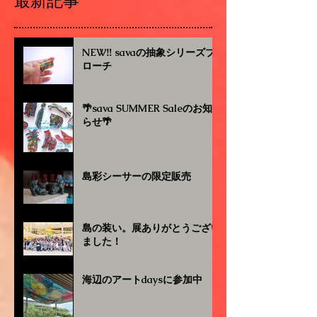
最新記事
NEW‼︎ savaの抽象シリーズブ
ローチ
🌴sava SUMMER Saleのお知
らせ🌴
島彩シーサーの限定販売
島の装い。展ありがとうござい
ました！
海辺のアートdaysに参加中