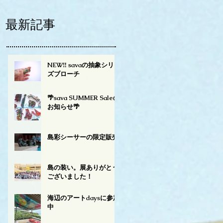
最新記事
NEW‼︎ savaの抽象シリー
ズブローチ
🌴sava SUMMER Saleの
お知らせ🌴
島彩シーサーの限定販売
島の装い。展ありがとう
ございました！
海辺のアートdaysに参加
中