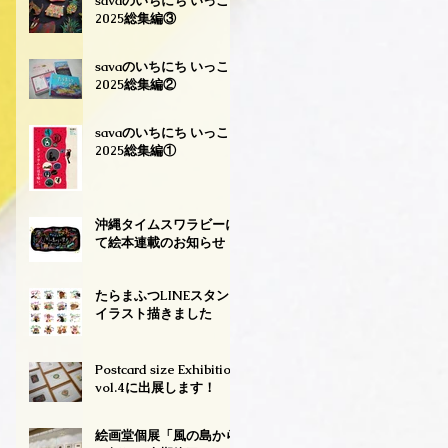
savaのいちにち いっこ
2025総集編③
savaのいちにち いっこ
2025総集編②
savaのいちにち いっこ
2025総集編①
沖縄タイムスワラビーに
て絵本連載のお知らせ
たらまふつLINEスタンプ
イラスト描きました
Postcard size Exhibition
vol.4に出展します！
絵画堂個展「風の島から