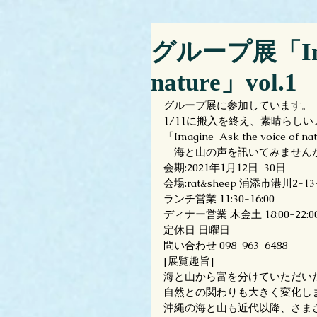
グループ展「Imagi
nature」vol.1
グループ展に参加しています。
1/11に搬入を終え、素晴らし
「Imagine-Ask the voice of na
　海と山の声を訊いてみません
会期:2021年1月12日-30日
会場:rat&sheep 浦添市港川2-13-
ランチ営業 11:30-16:00 
ディナー営業 木金土 18:00-22:0
定休日 日曜日
問い合わせ 098-963-6488
[展覧趣旨]
海と山から富を分けていただい
自然との関わりも大きく変化し
沖縄の海と山も近代以降、さま