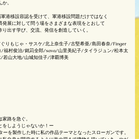
んか。
那覇軍港移設容認を受けて、軍港移設問題だけではなく
済発展に対して問う場をさまざまな表現をとおして
作り出す学び、交流、発信を創造していく。
ぐりもじゃ・サスケ/北上奈生子/古堅希亜/島田春奈/Finger 
・ヒロコ/福村俊治/銘苅全郎/sava/山里美紀子/タイラジュン/松本太
弥/若山大地/山城知佳子/津覇博美
は家路を急ぐ。
とをしようじゃないか！ー
スターを製作した時に私の作品テーマとなったスローガンです。