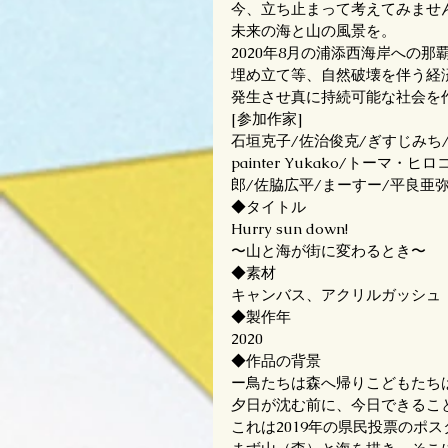
今、立ち止まって考えてみませ
未来の海と山の風景を。
2020年8月の浦添西海岸への
埋め立て等、自然破壊を伴う経
発生させ真に持続可能な社会を
[参加作家]
石垣克子/佐治俊克/ぎすじみち/
painter Yukako/トーマ
郎/佐脇広平/まーすー/平良亜
◆タイトル
Hurry sun down!
〜山と海が街に変わるとき〜
◆素材
キャンバス、アクリルガッシュ
◆製作年
2020
◆作品の背景
ー鳥たちは森へ帰りこどもたち
夕日が沈む前に、今日できるこ
これは2019年の県民投票のポ