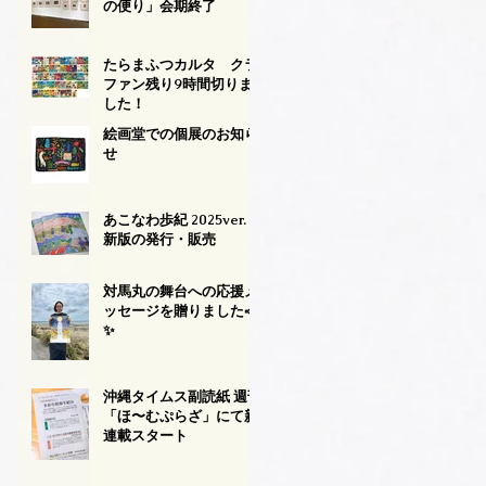
の便り」会期終了
たらまふつカルタ クラ
ファン残り9時間切りま
した！
絵画堂での個展のお知ら
せ
あこなわ歩紀 2025ver.
新版の発行・販売
対馬丸の舞台への応援メ
ッセージを贈りました📣
✨
沖縄タイムス副読紙 週刊
「ほ〜むぷらざ」にて新
連載スタート