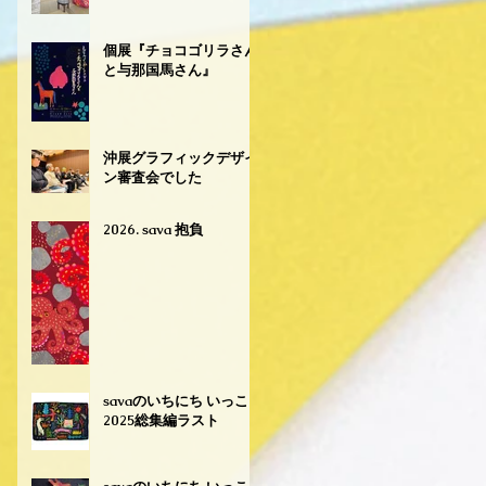
個展『チョコゴリラさん
と与那国馬さん』
沖展グラフィックデザイ
ン審査会でした
2026. sava 抱負
savaのいちにち いっこ
2025総集編ラスト